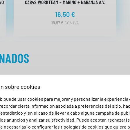
NO
C3842 WORKTEAM – MARINO + NARANJA A.V.
W
O
16,50
€
R
19,97
€
CON IVA
K
T
E
A
ONADOS
M
c
a
n
ón sobre cookies
t
i
b puede usar cookies para mejorar y personalizar la experiencia
d
ecordar cierta información asociada a preferencias del sitio, ha
a
stadístico y, en el caso de llevar a cabo alguna campaña de publ
los anuncios y analizar su efectividad. Puede aceptar, rechazar (
d
 necesarias) o configurar las tipologías de cookies que quiere p