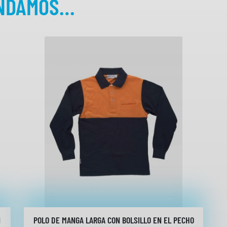
ENDAMOS…
a
r
e
f
l
e
c
t
a
n
t
e
C
3
8
4
3
N
POLO DE MANGA LARGA CON BOLSILLO EN EL PECHO