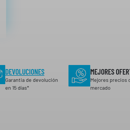
€
€
h
a
s
t
a
1
1
,
DEVOLUCIONES
MEJORES OFER
8
Garantia de devolución
Mejores precios 
8
en 15 días*
mercado
€