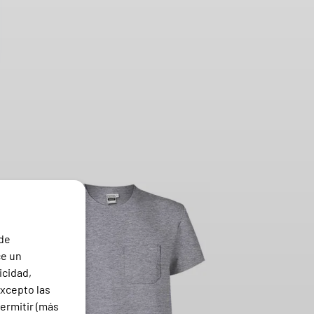
 de
ce un
icidad,
excepto las
ermitir (más