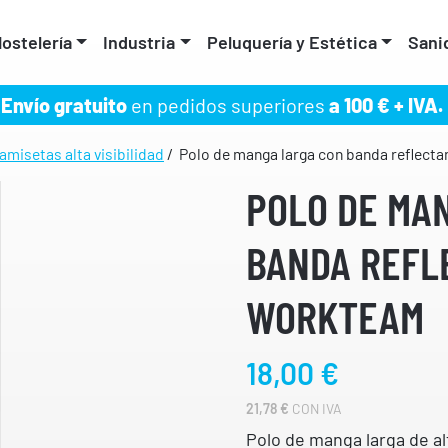
ostelería
Industria
Peluquería y Estética
Sani
Envío gratuito
en pedidos superiores
a 100 € + IVA.
amisetas alta visibilidad
/ Polo de manga larga con banda refle
POLO DE MA
BANDA REFL
WORKTEAM
18,00
€
21,78
€
CON IVA
Polo de manga larga de al