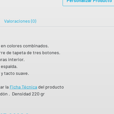
Personalizar Producto
a
n
g
Valoraciones (0)
a
l
a
ad en colores combinados.
r
rre de tapeta de tres botones.
g
ras interior.
a
 espalda.
c
 y tacto suave.
o
n
ar la
Ficha Técnica
del producto
b
dón . Densidad 220 gr
a
n
d