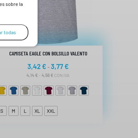
es sobre la
r todas
CAMISETA EAGLE CON BOLSILLO VALENTO
R
3,42
€
3,77
€
-
a
R
4,14
€
-
4,56
€
CON IVA
A
n
N
g
G
O
o
D
d
E
S
M
L
XL
XXL
P
e
R
p
E
C
r
I