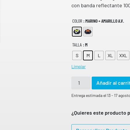
con banda reflectante 1
COLOR
: MARINO + AMARILLO A.V.
TALLA
: M
S
M
L
XL
XXL
Limpiar
P
Añadir al carri
o
l
Entrega estimada el 13 - 17 agost
o
d
¿Quieres este producto p
e
m