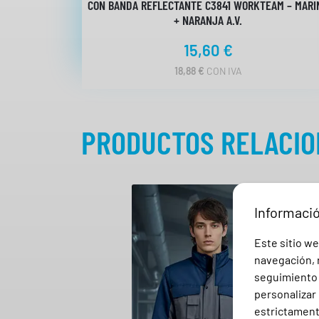
CON BANDA REFLECTANTE C3841 WORKTEAM – MARI
+ NARANJA A.V.
15,60
€
18,88
€
CON IVA
PRODUCTOS RELACI
Informaci
Este sitio we
navegación, r
seguimiento e
personalizar 
estrictamente