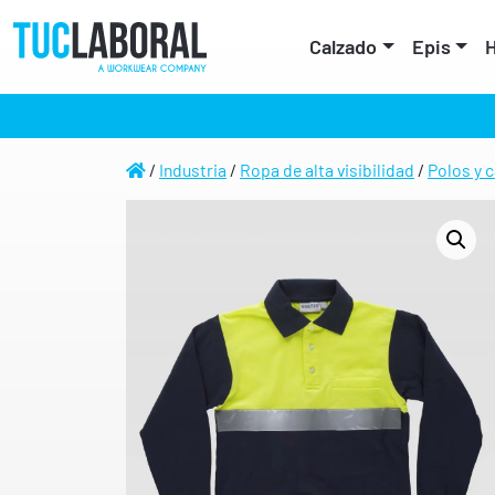
Calzado
Epis
H
/
Industria
/
Ropa de alta visibilidad
/
Polos y c