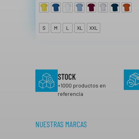
€
€
h
a
S
M
L
XL
XXL
s
t
a
3
1
,
STOCK
6
+1000 productos en
8
referencia
€
NUESTRAS MARCAS