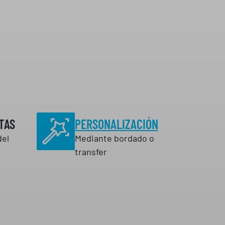
h
a
s
t
a
3
,
7
7
TAS
PERSONALIZACIÓN
del
Mediante bordado o
€
transfer