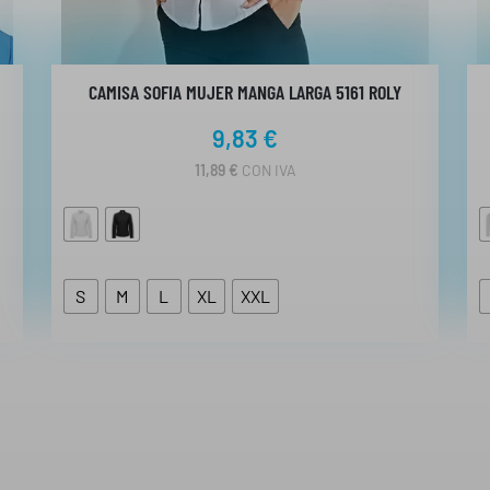
CAMISA SOFIA MUJER MANGA LARGA 5161 ROLY
9,83
€
11,89
€
CON IVA
S
M
L
XL
XXL