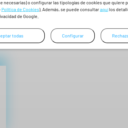
D
 necesarias) o configurar las tipologías de cookies que quiere p
O
E
:
-
Política de Cookies
). Además, se puede consultar
aquí
los detall
L
1
d
rivacidad de Google.
6
Y
,
e
c
0
s
2
a
eptar todas
Configurar
Rechaza
d
n
€
e
H
t
A
1
i
S
3
T
d
A
,
a
1
2
6
d
,
4
9
8
€
€
h
a
s