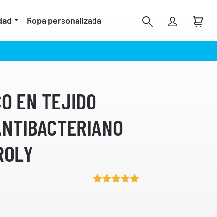
dad
Ropa personalizada
Y
O EN TEJIDO
ANTIBACTERIANO
ROLY
Valorado
1
5.00
sobre
5 basado