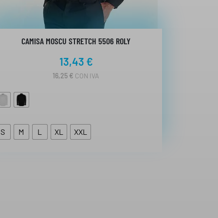
CAMISA MOSCU STRETCH 5506 ROLY
13,43
€
16,25
€
CON IVA
S
M
L
XL
XXL