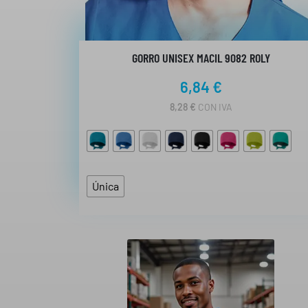
,
2
8
2
€
€
GORRO UNISEX MACIL 9082 ROLY
h
6,84
€
a
s
8,28
€
CON IVA
t
a
5
,
Única
6
4
€