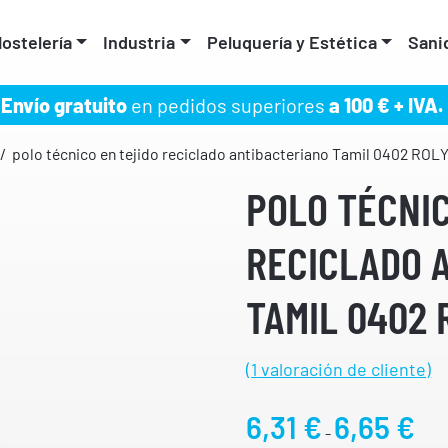
ostelería
Industria
Peluquería y Estética
Sani
Envío gratuito
en pedidos superiores
a 100 € + IVA.
/ polo técnico en tejido reciclado antibacteriano Tamil 0402 ROL
POLO TÉCNIC
RECICLADO 
TAMIL 0402 
(
1
valoración de cliente)
R
6,31
€
6,65
€
-
a