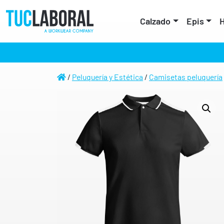
Calzado
Epis
H
/
Peluquería y Estética
/
Camisetas peluquería