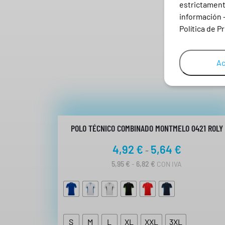
estrictamente
información 
Política de P
Ac
POLO TÉCNICO COMBINADO MONTMELO 0421 ROLY
R
4,92
€
5,64
€
-
a
R
5,95
€
-
6,82
€
CON IVA
A
n
N
g
G
O
o
D
d
E
S
M
L
XL
XXL
3XL