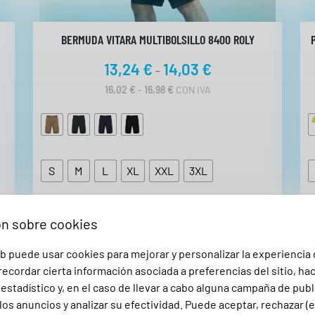
t
e
r
BERMUDA VITARA MULTIBOLSILLO 8400 ROLY
i
R
13,24
€
14,03
€
-
a
a
R
16,02
€
-
16,98
€
CON IVA
n
A
n
o
N
g
G
T
O
o
a
D
d
E
S
M
L
XL
XXL
m
3XL
P
e
i
R
p
E
l
C
r
ón sobre cookies
0
I
e
O
4
b puede usar cookies para mejorar y personalizar la experiencia
S
c
0
:
ecordar cierta información asociada a preferencias del sitio, ha
i
D
2
stadístico y, en el caso de llevar a cabo alguna campaña de publ
E
o
R
los anuncios y analizar su efectividad. Puede aceptar, rechazar (
S
s