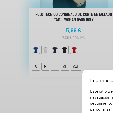
POLO TÉCNICO COMBINADO DE CORTE ENTALLADO
TAMIL WOMAN 0409 ROLY
5,99
€
7,25
€
CON IVA
S
M
L
XL
XXL
Informaci
Este sitio we
navegación, r
seguimiento e
personalizar 