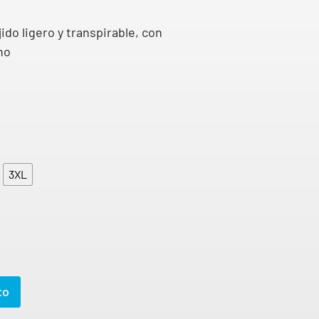
en
puntuación
de cliente
ido ligero y transpirable, con
no
3XL
to