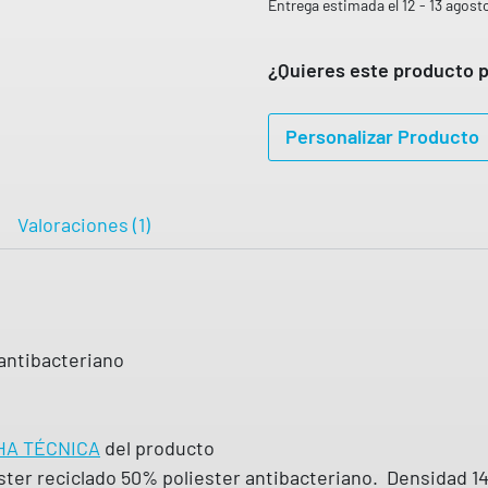
l
Entrega estimada el 12 - 13 agost
€
,
o
H
3
A
t
¿Quieres este producto p
S
1
é
T
A
c
€
Personalizar Producto
8
n
,
h
0
i
a
5
s
c
Valoraciones (1)
€
t
o
a
e
6
n
,
t
6
antibacteriano
e
5
j
i
€
HA TÉCNICA
del producto
d
ter reciclado 50% poliester antibacteriano. Densidad 14
o