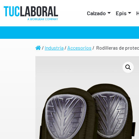
Calzado
Epis
H
/
Industria
/
Accesorios
/ Rodilleras de prote