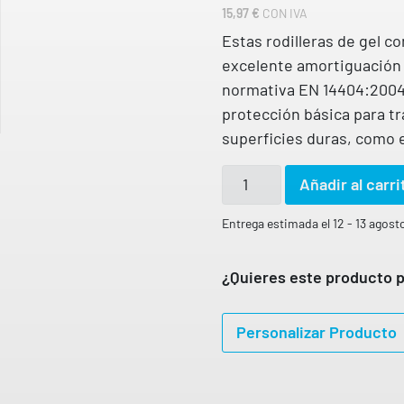
15,97
€
CON IVA
Estas rodilleras de gel 
excelente amortiguación
normativa EN 14404:2004 T
protección básica para tr
superficies duras, como e
R
Añadir al carri
o
d
Entrega estimada el 12 - 13 agost
i
l
¿Quieres este producto p
l
e
Personalizar Producto
r
a
s