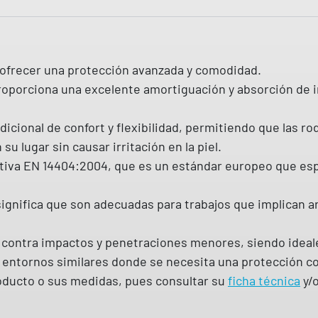
d
e
p
a ofrecer una protección avanzada y comodidad.
r
 proporciona una excelente amortiguación y absorción de 
o
t
icional de confort y flexibilidad, permitiendo que las ro
e
su lugar sin causar irritación en la piel.
c
tiva EN 14404:2004, que es un estándar europeo que espec
c
i
 significa que son adecuadas para trabajos que implican ar
ó
n
 contra impactos y penetraciones menores, siendo ideal
e
os entornos similares donde se necesita una protección co
n
oducto o sus medidas, pues consultar su
g
ficha técnica
y/
e