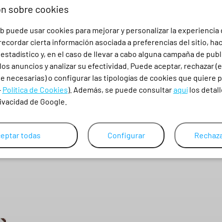
n
ón sobre cookies
o
O
CAMISETA TECNICA MAURICE VALENTO
b puede usar cookies para mejorar y personalizar la experiencia
W
2,71
€
ecordar cierta información asociada a preferencias del sitio, ha
F
stadístico y, en el caso de llevar a cabo alguna campaña de publ
3,28
€
CON IVA
A
los anuncios y analizar su efectividad. Puede aceptar, rechazar (
2
 necesarias) o configurar las tipologías de cookies que quiere p
3
-
Política de Cookies
). Además, se puede consultar
aquí
los detall
0
rivacidad de Google.
S
M
L
XL
XXL
W
o
eptar todas
Configurar
Rechaza
r
k
t
e
a
m
c