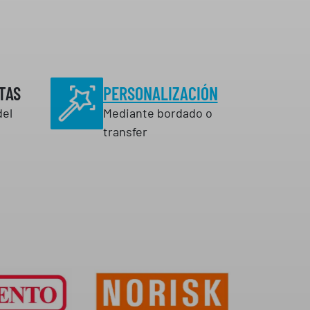
t
a
2
1
,
TAS
PERSONALIZACIÓN
7
del
Mediante bordado o
8
transfer
€