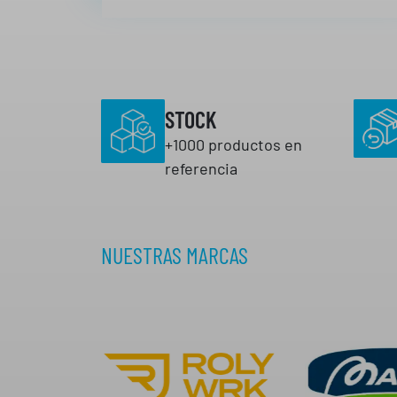
a
3
1
,
6
STOCK
8
+1000 productos en
referencia
€
NUESTRAS MARCAS