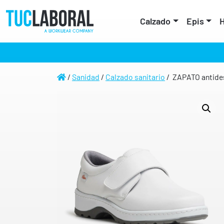
Calzado
Epis
H
/
Sanidad
/
Calzado sanitario
/ ZAPATO antides