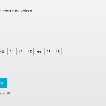
en
puntuacione
s de
n cierre de velcro
clientes
40
41
42
43
44
45
46
to
o, 2026