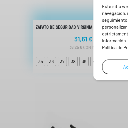
Este sitio we
navegación, r
seguimiento e
ZAPATO DE SEGURIDAD VIRGINIA S1P CI SRC ESD FOR
personalizar 
estrictamente
31,61
€
información 
Política de P
38,25
€
CON IVA
35
36
37
38
39
40
41
42
Ac