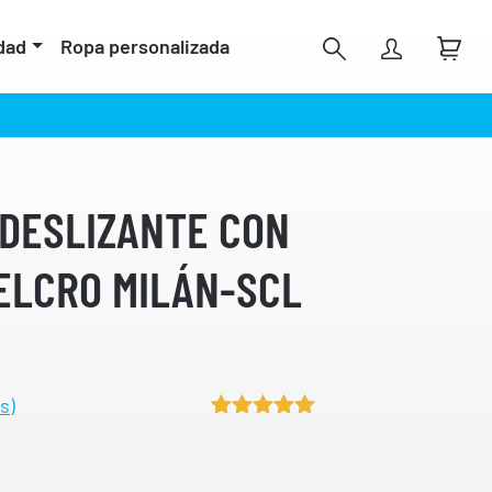
dad
Ropa personalizada
IDESLIZANTE CON
VELCRO MILÁN-SCL
s)
Valorado
3
5.00
sobre
5 basado