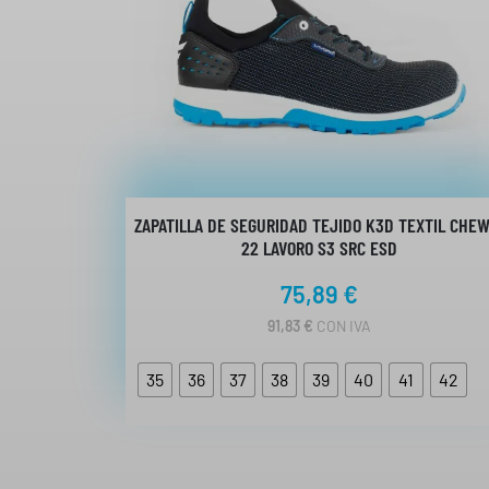
ZAPATILLA DE SEGURIDAD TEJIDO K3D TEXTIL CHEW
22 LAVORO S3 SRC ESD
75,89
€
91,83
€
CON IVA
35
36
37
38
39
40
41
42