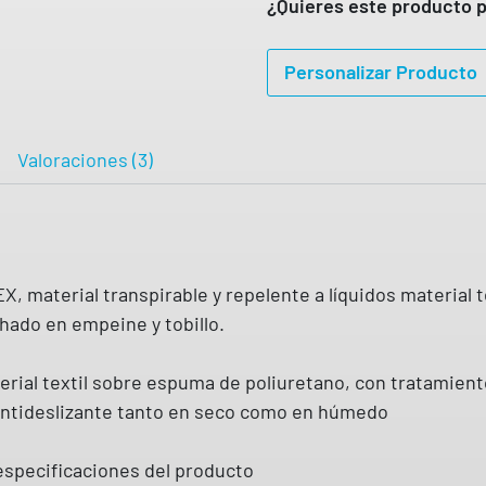
T
¿Quieres este producto p
O
a
Personalizar Producto
n
t
i
Valoraciones (3)
d
e
s
l
aterial transpirable y repelente a líquidos material te
i
chado en empeine y tobillo.
z
a
rial textil sobre espuma de poliuretano, con tratamiento
n
 antideslizante tanto en seco como en húmedo
t
e
especificaciones del producto
c