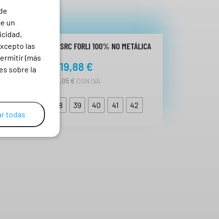
 de
ce un
icidad,
BOTA MICHIGAN S3 SRC FORLI 100% NO METÁLICA
excepto las
ermitir (más
19,88
€
es sobre la
24,05
€
CON IVA
35
36
37
38
39
40
41
42
r todas