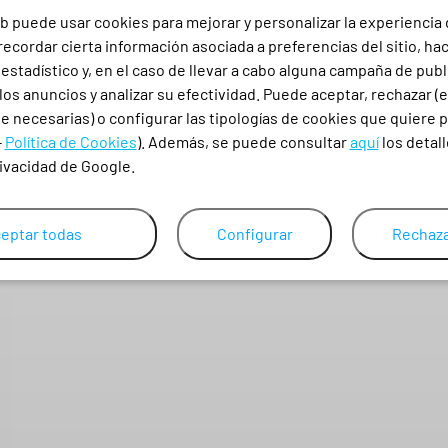
I
b puede usar cookies para mejorar y personalizar la experiencia
ecordar cierta información asociada a preferencias del sitio, ha
L
stadístico y, en el caso de llevar a cabo alguna campaña de publ
Á
LI
ZAPATO DE SEGURIDAD ATLANTA S3 CI SRC ESD FORLI
los anuncios y analizar su efectividad. Puede aceptar, rechazar (
N
 necesarias) o configurar las tipologías de cookies que quiere p
-
30,10
€
-
Política de Cookies
). Además, se puede consultar
aquí
los detall
S
rivacidad de Google.
36,42
€
CON IVA
C
L
35
36
37
38
39
40
41
42
eptar todas
Configurar
Rechaza
L
I
S
O
D
I
A
N