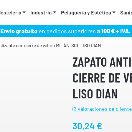
ostelería
Industria
Peluquería y Estética
Sani
Envío gratuito
en pedidos superiores
a 100 € + IVA.
lizante con cierre de velcro MILÁN-SCL LISO DIAN
ZAPATO ANT
CIERRE DE 
LISO DIAN
(
3
valoraciones de cliente
30,24
€